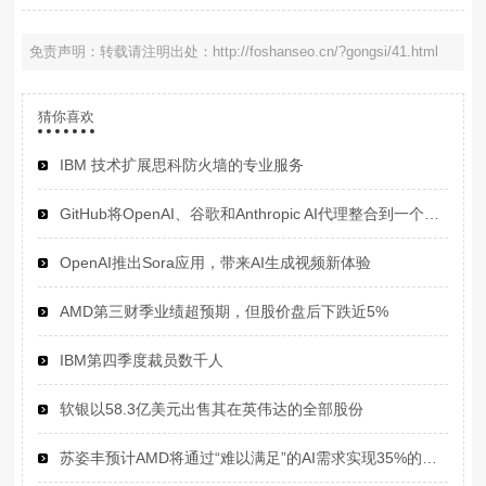
免责声明：转载请注明出处：http://foshanseo.cn/?gongsi/41.html
猜你喜欢
IBM 技术扩展思科防火墙的专业服务
GitHub将OpenAI、谷歌和Anthropic AI代理整合到一个平台
OpenAI推出Sora应用，带来AI生成视频新体验
AMD第三财季业绩超预期，但股价盘后下跌近5%
IBM第四季度裁员数千人
软银以58.3亿美元出售其在英伟达的全部股份
苏姿丰预计AMD将通过“难以满足”的AI需求实现35%的年销售增长